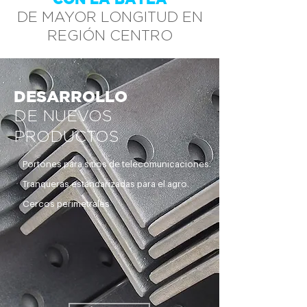
DE MAYOR LONGITUD EN
REGIÓN CENTRO
DESARROLLO
DE NUEVOS
PRODUCTOS
Portones para sitios de telecomunicaciones.
Tranqueras estandarizadas para el agro.
Cercos perimetrales